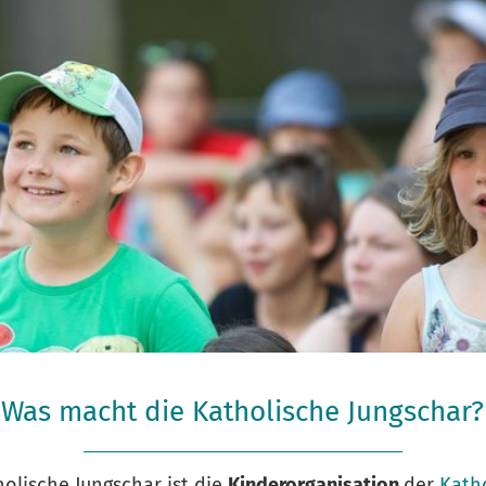
Was macht die Katholische Jungschar?
Kindergruppe KJSÖ
holische Jungschar ist die
Kinderorganisation
der
Kath