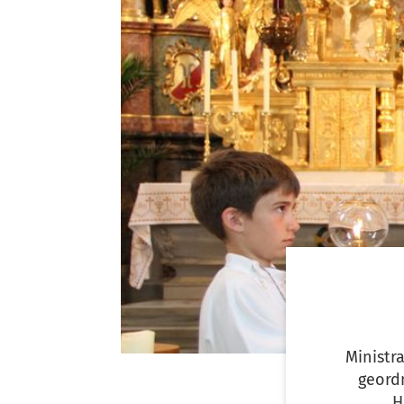
Ministr
geord
H