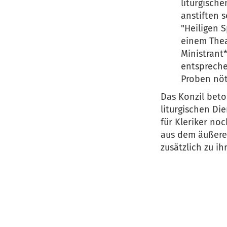
liturgisch
anstiften 
"Heiligen S
einem Thea
Ministrant
entspreche
Proben nöt
Das Konzil beto
liturgischen Die
für Kleriker no
aus dem äußeren
zusätzlich zu i