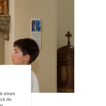
ür einen
ch ihr
er