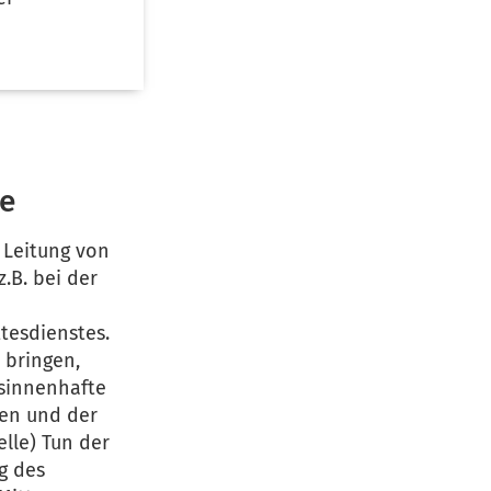
be
 Leitung von
.B. bei der
tesdienstes.
 bringen,
 sinnenhafte
nen und der
lle) Tun der
g des