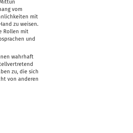
Mittun
nhang vom
hnlichkeiten mit
 Hand zu weisen.
e Rollen mit
Absprachen und
einen wahrhaft
tellvertretend
ben zu, die sich
icht von anderen