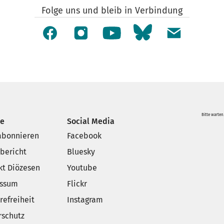
Folge uns und bleib in Verbindung
Bitte warten.
ce
Social Media
 abonnieren
Facebook
sbericht
Bluesky
kt Diözesen
Youtube
essum
Flickr
refreiheit
Instagram
rschutz