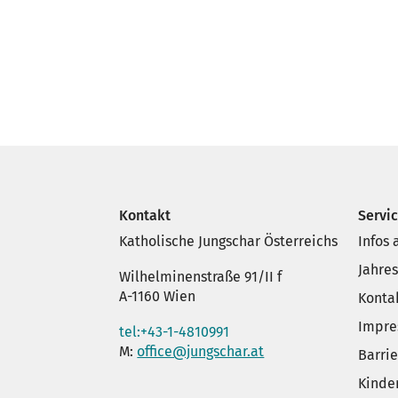
Kontakt
Servi
Katholische Jungschar Österreichs
Infos
Jahre
Wilhelminenstraße 91/II f
A-1160 Wien
Konta
Impr
tel:+43-1-4810991
M:
office@jungschar.at
Barrie
Kinde