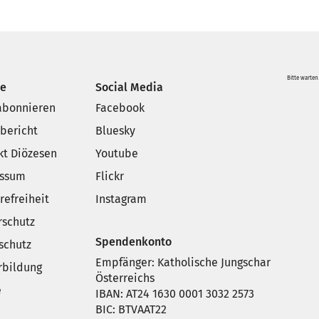
Bitte warten.
ce
Social Media
 abonnieren
Facebook
sbericht
Bluesky
kt Diözesen
Youtube
essum
Flickr
refreiheit
Instagram
rschutz
Spendenkonto
schutz
Empfänger: Katholische Jungschar
rbildung
Österreichs
e
IBAN: AT24 1630 0001 3032 2573
BIC: BTVAAT22