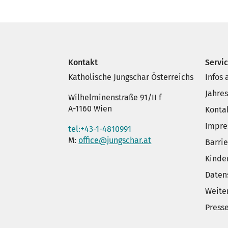
Kontakt
Servi
Katholische Jungschar Österreichs
Infos
Jahre
Wilhelminenstraße 91/II f
A-1160 Wien
Konta
Impr
tel:+43-1-4810991
M:
office@jungschar.at
Barrie
Kinde
Daten
Weite
Press