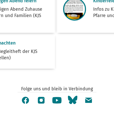
igen Abend feiern
Kinderfei
ligen Abend Zuhause
Infos zu 
ern und Familien (KJS
Pfarre und
nachten
egleitheft der KJS
llen)
Folge uns und bleib in Verbindung