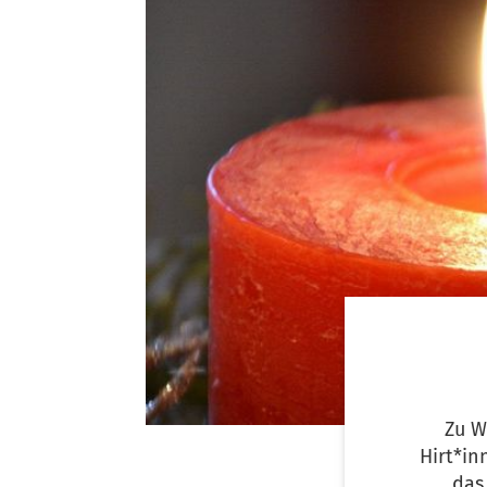
Zu W
Hirt*in
das