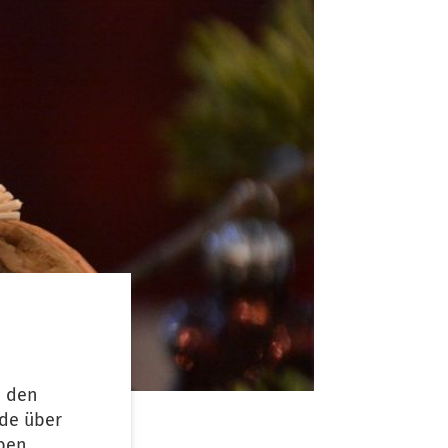
u den
ude über
ben.